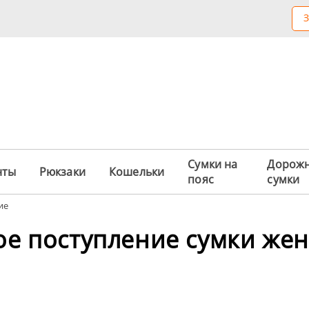
З
Сумки на
Дорож
нты
Рюкзаки
Кошельки
пояс
сумки
ие
ое поступление сумки жен