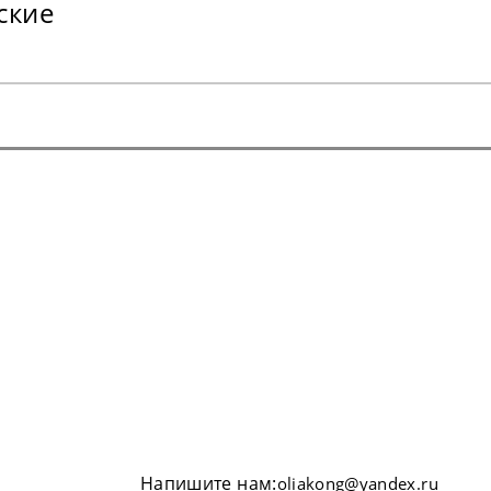
ские
Напишите нам:
oliakong@yandex.ru