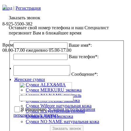
Вход
|
Регистрация
Заказать звонок
8-925-5500-382
Оставьте свой номер телефона и наш Специалист
перезвонит Вам в ближайшее время
Время работы:
Ваше имя
*
:
08.00-17.00 ежедневно
05.00-17.00
Ваш телефон
*
:
Главная
Сообщение
*
:
Женские сумки
Сумки ALEX&MIA
Сумки MERKURU экокожа
Сумки NO NAME текстиль
Сумки NO NAME экокожа
Сумки Wifeore натуральная кожа
Я принимаю
Условия использования
Сумки искусственная солома
персональных данных
Сумки КЛАТЧ экокожа
Сумки NO NAME натуральная кожа