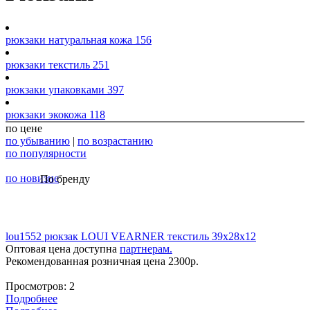
рюкзаки натуральная кожа
156
рюкзаки текстиль
251
рюкзаки упаковками
397
рюкзаки экокожа
118
по цене
по убыванию
|
по возрастанию
по популярности
по новизне
По бренду
lou1552 рюкзак LOUI VEARNER текстиль 39х28х12
Оптовая цена доступна
партнерам.
Рекомендованная розничная цена
2300
р.
Просмотров:
2
Подробнее